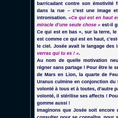
barricadant contre son émotivité 
dans la rue – c’est une image e
intronisation.
«Ce qui est en haut e
miracle d’une seule chose »
est-il 
Ce qui est en bas », sur la terre, l
est comme ce qui est en haut, c'es
le ciel. Josée avait le langage des i
verras qui tu es ! »
.
Au nom de quelle motivation neutr
régner sans partage ! Pour être le s
de Mars en Lion, la quarte de Feu 
Uranus culmine en conjonction du Sol
volonté à tous et à toutes, d’autre 
volonté, il stérilise ses affects ! Pour
gomme aussi !
Imaginons que Josée soit encore 
consulter pour se connaître, pour