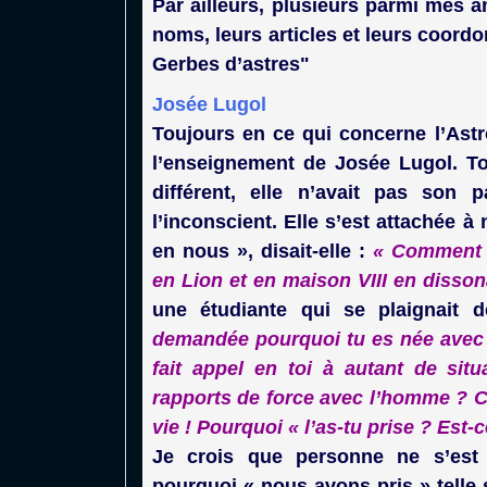
Par ailleurs, plusieurs parmi mes 
noms, leurs articles et leurs coord
Gerbes d’astres"
Josée Lugol
Toujours en ce qui concerne l’Ast
l’enseignement de Josée Lugol. To
différent, elle n’avait pas son 
l’inconscient. Elle s’est attachée à 
en nous », disait-elle :
« Comment r
en Lion et en maison VIII en disso
une étudiante qui se plaignait d
demandée pourquoi tu es née avec 
fait appel en toi à autant de situa
rapports de force avec l’homme ? Cet
vie ! Pourquoi « l’as-tu prise ? Est
Je crois que personne ne s’est 
pourquoi « nous avons pris » telle s