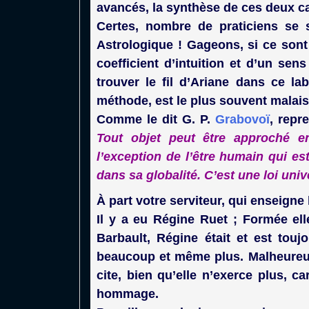
avancés, la synthèse de ces deux cart
Certes, nombre de praticiens se 
Astrologique ! Gageons, si ce sont
coefficient d’intuition et d’un se
trouver le fil d’Ariane dans ce la
méthode, est le plus souvent malais
Comme le dit G. P.
Grabovoï
, repr
Tout objet peut être approché e
l’exception de l’être humain qui es
dans sa globalité. C’est une loi univ
À part votre serviteur, qui enseigne
Il y a eu Régine Ruet ; Formée el
Barbault, Régine était et est touj
beaucoup et même plus. Malheureus
cite, bien qu’elle n’exerce plus, c
hommage.