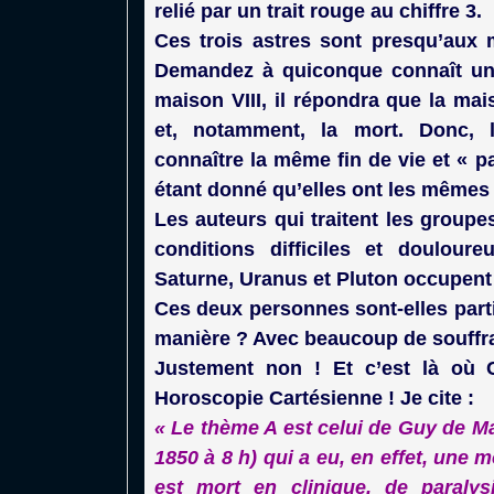
relié par un trait rouge au chiffre 3.
Ces trois astres sont presqu’aux 
Demandez à quiconque connaît un ta
maison VIII, il répondra que la ma
et, notamment, la mort. Donc, 
connaître la même fin de vie et « p
étant donné qu’elles ont les mêmes
Les auteurs qui traitent les group
conditions difficiles et doulour
Saturne, Uranus et Pluton occupent 
Ces deux personnes sont-elles parti
manière ? Avec beaucoup de souffr
Justement non ! Et c’est là où C
Horoscopie Cartésienne ! Je cite :
« Le thème A est celui de Guy de Ma
1850 à 8 h) qui a eu, en effet, une 
est mort en clinique, de paralys